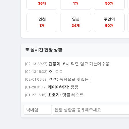
36개
1개
50개
인천
일산
주안역
1개
34개
50개
💬 실시간 현장 상황
던붕이:
6시 악연 털고 가는데수웅
[02-13 22:27]
ㅇ:
ㄷㄷ
[02-13 15:32]
ㅇㅇ:
죽음으로 맛있는데
[02-01 06:59]
레이야벅지:
킁킁
[01-28 01:12]
초호기:
댓글 테스트
[01-27 15:15]