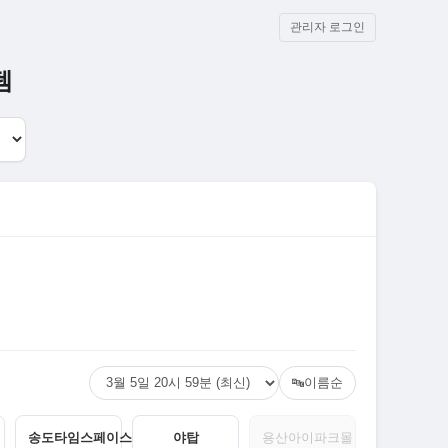
관리자 로그인
템
이름순
🔤
송도타임스페이스
야탑
용산아이파크몰