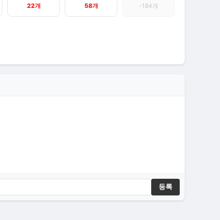
22개
58개
-184개
등록