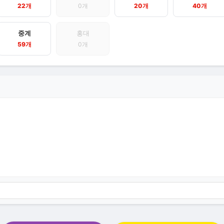
22개
0개
20개
40개
중계
홍대
59개
0개